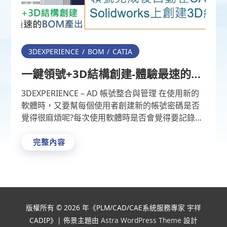
3DEXPERIENCE
BOM
CATIA
一鍵領號+3D結構創建-體驗最速的
BOM產出
3DEXPERIENCE – AD 帳號整合與管理 在使用新的
軟體時，又要幫每個使用者創建新的帳號密碼是否
覺得很麻煩呢?每次使用軟體時是否會覺得要記錄多
一組密碼很麻煩呢? 3DEXPERI …
完整內容
版權所有 © 2026 年《
PLM/CAD/CAE系統服務專家 宇祥
CADIP
》| 佈景主題由
Astra WordPress Theme
設計