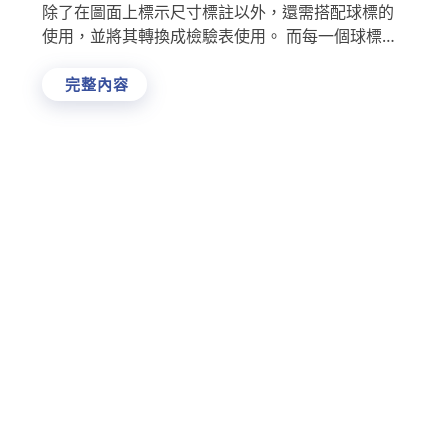
除了在圖面上標示尺寸標註以外，還需搭配球標的
使用，並將其轉換成檢驗表使用。 而每一個球標的
插入與登打資料，平均花費10~15秒，如此繁瑣又
容易有 …
完整內容