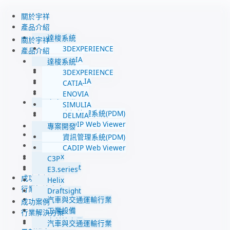
跳
至
關於宇祥
主
產品介紹
要
達梭系統
關於宇祥
內
3DEXPERIENCE
產品介紹
容
CATIA
達梭系統
ENOVIA
3DEXPERIENCE
SIMULIA
CATIA
DELMIA
ENOVIA
專案開發
SIMULIA
資訊管理系統(PDM)
DELMIA
CADIP Web Viewer
專案開發
C3P
資訊管理系統(PDM)
E3.series
CADIP Web Viewer
Helix
C3P
Draftsight
E3.series
成功案例
Helix
行業解決方案
Draftsight
汽車與交通運輸行業
成功案例
工業設備
行業解決方案
高科技產業
汽車與交通運輸行業