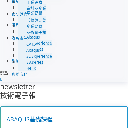
最新消息
工業設備
活動與展覽
高科技產業
產業要聞
最新消息
技術電子報
活動與展覽
課程資訊
產業要聞
CATIA
技術電子報
Abaqus
課程資訊
3DExperience
CATIA
E3.series
Abaqus
Helix
3DExperience
聯絡我們
E3.series
Helix
選單
聯絡我們
newsletter
技術電子報
ABAQUS基礎課程