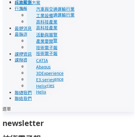
成功案例
行業解決方案
行業解決方案
汽車與交通運輸行業
汽車與交通運輸行業
工業設備
工業設備
高科技產業
高科技產業
最新消息
最新消息
活動與展覽
活動與展覽
產業要聞
產業要聞
技術電子報
技術電子報
課程資訊
課程資訊
CATIA
CATIA
Abaqus
Abaqus
3DExperience
3DExperience
E3.series
E3.series
Helix
Helix
聯絡我們
聯絡我們
選單
newsletter