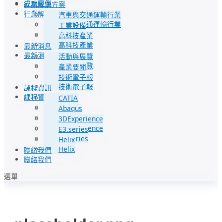
成功案例
行業解決方案
行業解決方案
汽車與交通運輸行業
汽車與交通運輸行業
工業設備
工業設備
高科技產業
高科技產業
最新消息
最新消息
活動與展覽
活動與展覽
產業要聞
產業要聞
技術電子報
技術電子報
課程資訊
課程資訊
CATIA
CATIA
Abaqus
Abaqus
3DExperience
3DExperience
E3.series
E3.series
Helix
Helix
聯絡我們
聯絡我們
選單