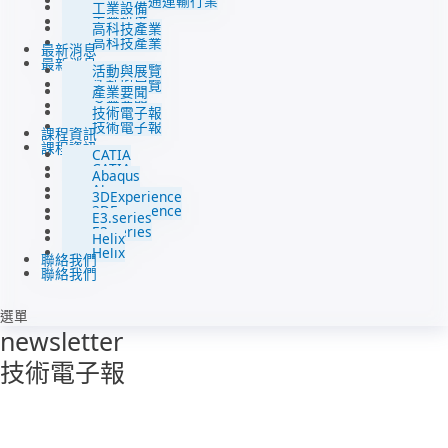
汽車與交通運輸行業
工業設備
工業設備
高科技產業
高科技產業
最新消息
最新消息
活動與展覽
活動與展覽
產業要聞
產業要聞
技術電子報
技術電子報
課程資訊
課程資訊
CATIA
CATIA
Abaqus
Abaqus
3DExperience
3DExperience
E3.series
E3.series
Helix
Helix
聯絡我們
聯絡我們
選單
newsletter
技術電子報