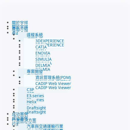
跳
至
主
要
關於宇祥
關於宇祥
內
產品介紹
產品介紹
容
達梭系統
達梭系統
3DEXPERIENCE
3DEXPERIENCE
CATIA
CATIA
ENOVIA
ENOVIA
SIMULIA
SIMULIA
DELMIA
DELMIA
專案開發
專案開發
資訊管理系統(PDM)
資訊管理系統(PDM)
CADIP Web Viewer
CADIP Web Viewer
C3P
C3P
E3.series
E3.series
Helix
Helix
Draftsight
Draftsight
成功案例
成功案例
行業解決方案
行業解決方案
汽車與交通運輸行業