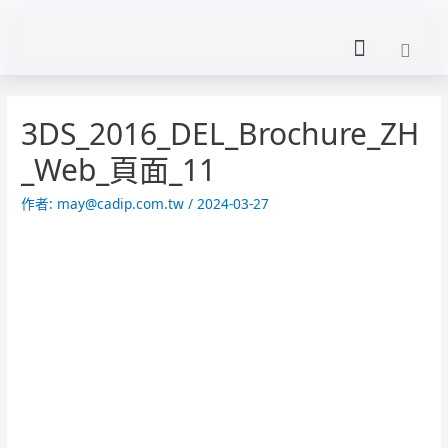
3DS_2016_DEL_Brochure_ZH
_Web_頁面_11
作者:
may@cadip.com.tw
/
2024-03-27