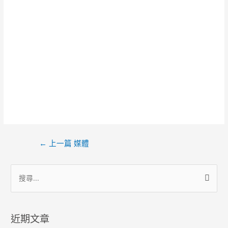
文
←
上一篇 媒體
章
導
搜
覽
尋
關
鍵
近期文章
字