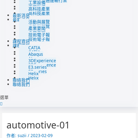
汽車與交通運輸行業
工業設備
工業設備
高科技產業
高科技產業
最新消息
最新消息
活動與展覽
活動與展覽
產業要聞
產業要聞
技術電子報
技術電子報
課程資訊
課程資訊
CATIA
CATIA
Abaqus
Abaqus
3DExperience
3DExperience
E3.series
E3.series
Helix
Helix
聯絡我們
聯絡我們
選單
automotive-01
作者:
suzii
/
2023-02-09