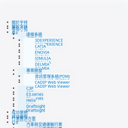
跳
至
主
要
關於宇祥
關於宇祥
內
產品介紹
產品介紹
容
達梭系統
達梭系統
3DEXPERIENCE
3DEXPERIENCE
CATIA
CATIA
ENOVIA
ENOVIA
SIMULIA
SIMULIA
DELMIA
DELMIA
專案開發
專案開發
資訊管理系統(PDM)
資訊管理系統(PDM)
CADIP Web Viewer
CADIP Web Viewer
C3P
C3P
E3.series
E3.series
Helix
Helix
Draftsight
Draftsight
成功案例
成功案例
行業解決方案
行業解決方案
汽車與交通運輸行業