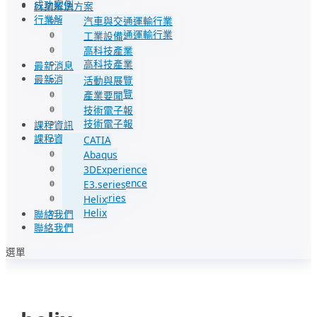
成功案例
行業解決方案
行業解決方案
汽車與交通運輸行業
汽車與交通運輸行業
工業設備
工業設備
高科技產業
高科技產業
最新消息
最新消息
活動與展覽
活動與展覽
產業要聞
產業要聞
技術電子報
技術電子報
課程資訊
課程資訊
CATIA
CATIA
Abaqus
Abaqus
3DExperience
3DExperience
E3.series
E3.series
Helix
Helix
聯絡我們
聯絡我們
選單