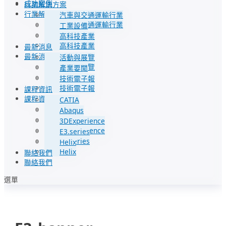
成功案例
行業解決方案
行業解決方案
汽車與交通運輸行業
汽車與交通運輸行業
工業設備
工業設備
高科技產業
高科技產業
最新消息
最新消息
活動與展覽
活動與展覽
產業要聞
產業要聞
技術電子報
技術電子報
課程資訊
課程資訊
CATIA
CATIA
Abaqus
Abaqus
3DExperience
3DExperience
E3.series
E3.series
Helix
Helix
聯絡我們
聯絡我們
選單