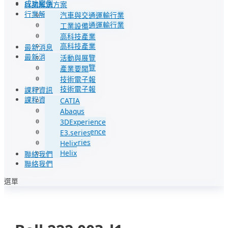
成功案例
行業解決方案
行業解決方案
汽車與交通運輸行業
汽車與交通運輸行業
工業設備
工業設備
高科技產業
高科技產業
最新消息
最新消息
活動與展覽
活動與展覽
產業要聞
產業要聞
技術電子報
技術電子報
課程資訊
課程資訊
CATIA
CATIA
Abaqus
Abaqus
3DExperience
3DExperience
E3.series
E3.series
Helix
Helix
聯絡我們
聯絡我們
選單