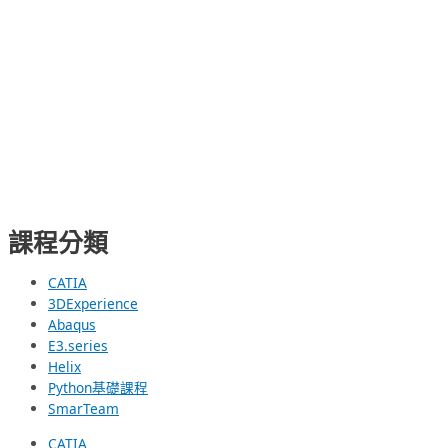
課程分類
CATIA
3DExperience
Abaqus
E3.series
Helix
Python基礎課程
SmarTeam
CATIA