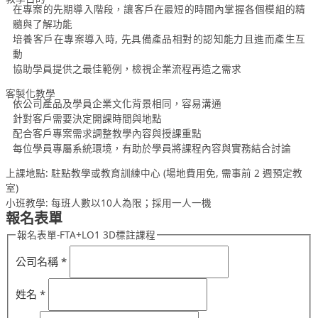
在專案的先期導入階段，讓客戶在最短的時間內掌握各個模組的精
髓與了解功能
培養客戶在專案導入時, 先具備產品相對的認知能力且進而產生互
動
協助學員提供之最佳範例，檢視企業流程再造之需求
客製化教學
依公司產品及學員企業文化背景相同，容易溝通
針對客戶需要決定開課時間與地點
配合客戶專案需求調整教學內容與授課重點
每位學員專屬系統環境，有助於學員將課程內容與實務結合討論
上課地點: 駐點教學或教育訓練中心 (場地費用免, 需事前 2 週預定教
室)
小班教學: 每班人數以10人為限；採用一人一機
報名表單
報名表單-FTA+LO1 3D標註課程
公司名稱
*
姓名
*