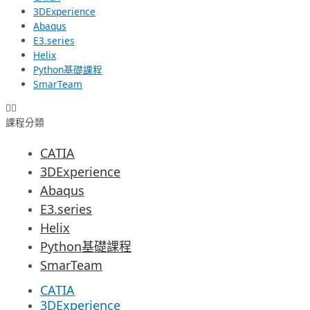
3DExperience
Abaqus
E3.series
Helix
Python基礎課程
SmarTeam
課程分類
CATIA
3DExperience
Abaqus
E3.series
Helix
Python基礎課程
SmarTeam
CATIA
3DExperience