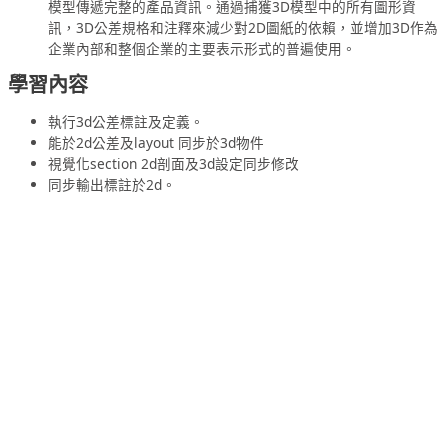
模型傳遞完整的產品資訊。通過捕獲3D模型中的所有圖形資
訊，3D公差規格和注釋來減少對2D圖紙的依賴，並增加3D作為
企業內部和整個企業的主要表示形式的普遍使用。
學習內容
執行3d公差標註及定義。
能於2d公差及layout 同步於3d物件
視覺化section 2d剖面及3d設定同步修改
同步輸出標註於2d。