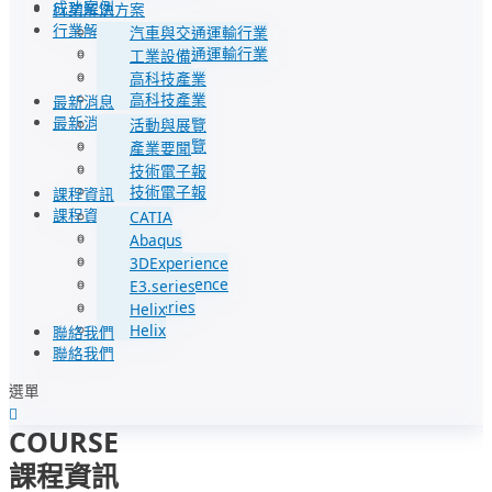
成功案例
行業解決方案
行業解決方案
汽車與交通運輸行業
汽車與交通運輸行業
工業設備
工業設備
高科技產業
高科技產業
最新消息
最新消息
活動與展覽
活動與展覽
產業要聞
產業要聞
技術電子報
技術電子報
課程資訊
課程資訊
CATIA
CATIA
Abaqus
Abaqus
3DExperience
3DExperience
E3.series
E3.series
Helix
Helix
聯絡我們
聯絡我們
選單
COURSE
課程資訊