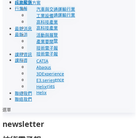
成功案例
行業解決方案
行業解決方案
汽車與交通運輸行業
汽車與交通運輸行業
工業設備
工業設備
高科技產業
高科技產業
最新消息
最新消息
活動與展覽
活動與展覽
產業要聞
產業要聞
技術電子報
技術電子報
課程資訊
課程資訊
CATIA
CATIA
Abaqus
Abaqus
3DExperience
3DExperience
E3.series
E3.series
Helix
Helix
聯絡我們
聯絡我們
選單
newsletter