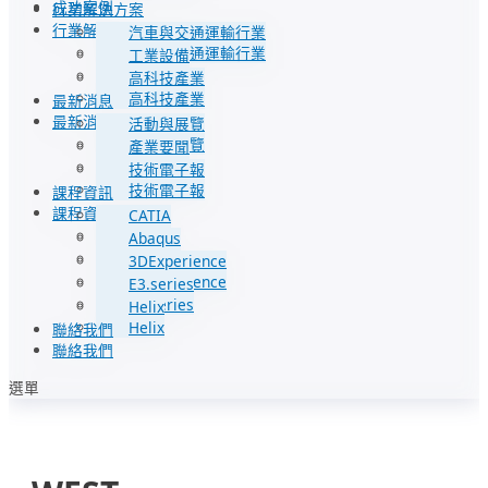
成功案例
行業解決方案
行業解決方案
汽車與交通運輸行業
汽車與交通運輸行業
工業設備
工業設備
高科技產業
高科技產業
最新消息
最新消息
活動與展覽
活動與展覽
產業要聞
產業要聞
技術電子報
技術電子報
課程資訊
課程資訊
CATIA
CATIA
Abaqus
Abaqus
3DExperience
3DExperience
E3.series
E3.series
Helix
Helix
聯絡我們
聯絡我們
選單