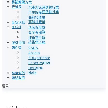
成功案例
行業解決方案
行業解決方案
汽車與交通運輸行業
汽車與交通運輸行業
工業設備
工業設備
高科技產業
高科技產業
最新消息
最新消息
活動與展覽
活動與展覽
產業要聞
產業要聞
技術電子報
技術電子報
課程資訊
課程資訊
CATIA
CATIA
Abaqus
Abaqus
3DExperience
3DExperience
E3.series
E3.series
Helix
Helix
聯絡我們
聯絡我們
選單