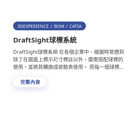
3DEXPERIENCE
BOM
CATIA
DraftSight球標系統
DraftSight球標系統 在各個企業中，繪圖時常遇到
除了在圖面上標示尺寸標註以外，還需搭配球標的
使用，並將其轉換成檢驗表使用。 而每一個球標的
插入與登打資料，平均花費10~15秒，如此繁瑣又
容易有 …
完整內容