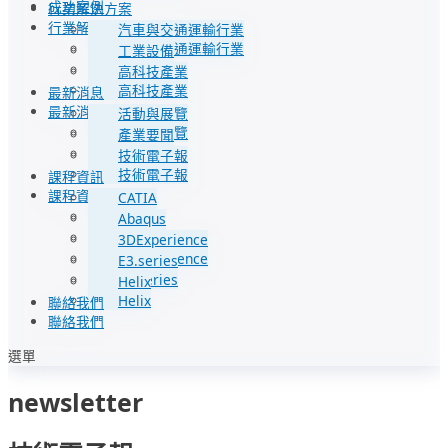
成功案例
行業解決方案
行業解決方案
汽車與交通運輸行業
汽車與交通運輸行業
工業設備
工業設備
高科技產業
高科技產業
最新消息
最新消息
活動與展覽
活動與展覽
產業要聞
產業要聞
技術電子報
技術電子報
課程資訊
課程資訊
CATIA
CATIA
Abaqus
Abaqus
3DExperience
3DExperience
E3.series
E3.series
Helix
Helix
聯絡我們
聯絡我們
選單
newsletter