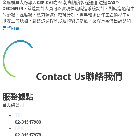
金屬模具大廠導入C3P CAE方案 朝高精度製程邁進 透過CAST-
DESIGNER，鑄造設計人員可以實現快速鑄造系統設計，對鑄造過程中
的流場、溫度場、應力場進行模擬分析，盡早預測鑄件生產過程中可
能發生的缺陷，對鑄造過程所涉及的製造參數、製程方案做出調整和
最佳化，進而達到降低鑄造廢品率、節省材料和勞動成本、大幅度地
完整內容
縮短鑄造製造定型週期。
Contact Us
聯絡我們
服務據點
台北總公司
TEL
02-31517980
FAX
02-31517978