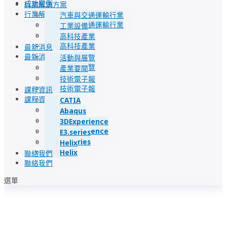
成功案例
行業解決方案
行業解決方案
汽車與交通運輸行業
汽車與交通運輸行業
工業設備
工業設備
高科技產業
高科技產業
最新消息
最新消息
活動與展覽
活動與展覽
產業要聞
產業要聞
技術電子報
技術電子報
課程資訊
課程資訊
CATIA
CATIA
Abaqus
Abaqus
3DExperience
3DExperience
E3.series
E3.series
Helix
Helix
聯絡我們
聯絡我們
選單