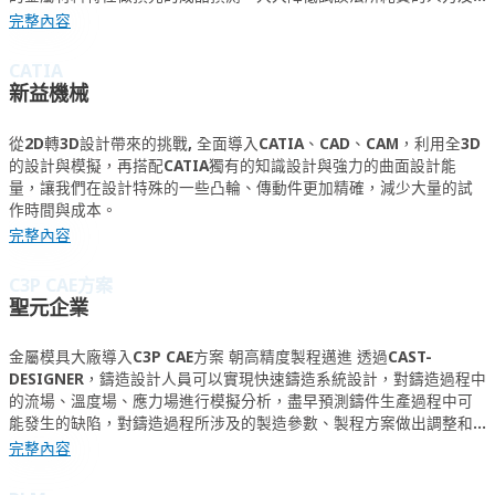
材料成本。
完整內容
CATIA
新益機械
從2D轉3D設計帶來的挑戰, 全面導入CATIA、CAD、CAM，利用全3D
的設計與模擬，再搭配CATIA獨有的知識設計與強力的曲面設計能
量，讓我們在設計特殊的一些凸輪、傳動件更加精確，減少大量的試
作時間與成本。
完整內容
C3P CAE方案
聖元企業
金屬模具大廠導入C3P CAE方案 朝高精度製程邁進 透過CAST-
DESIGNER，鑄造設計人員可以實現快速鑄造系統設計，對鑄造過程中
的流場、溫度場、應力場進行模擬分析，盡早預測鑄件生產過程中可
能發生的缺陷，對鑄造過程所涉及的製造參數、製程方案做出調整和
最佳化，進而達到降低鑄造廢品率、節省材料和勞動成本、大幅度地
完整內容
縮短鑄造製造定型週期。