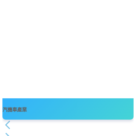
汽機車產業
在重塑人與物之間互動方式的超級互聯革命前，沒有任何行業能夠置
身事外。汽車行業正在經歷這場革命，汽車製造 商正競相推出採用最
新創新科技的車輛產品來吸引消費者註意力，贏得業務成功。隨著物