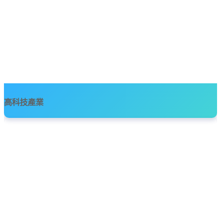
高科技產業
5G與物聯網(IOT)技術正在大大的改善我們的生活，成為一個互聯的生
活網，隨著技術與需求成指數級增長，高科技公司必須保持產品創新
研發的優勢，同時要面對產品複雜性、和產品品質和利潤…等壓力。
完整內容
3DExperience平台提供了電子產品創新設計解決方案，從需求、概念
設計、細節設計、虛擬驗證到實際驗證，提供了完善的解決方案，加
速產品研發同時，也保持產品品質。