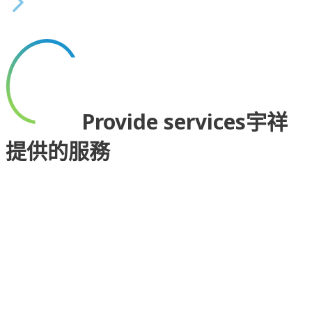
完整內容
聯網的不斷發展，企業正 在打造新的交通運輸解決方案，充分利用智
能城市服務，為人們帶來最出色的交通體驗。他們成功的關鍵是什麼
呢? 那就是開拓性技術。
Provide services
宇祥
提供的服務