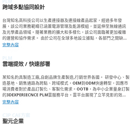
PLM
跨域多點協同設計
台灣知名高科技公司以生產連接器及連接線產品起家，經過多年發
展，該公司業務範疇已涵蓋電源管理及能源模組，並延伸至無線通訊
及光學產品領域。隨著業務的擴大和多樣化，該公司面臨著更加複雜
的運營和協作需求。 由於公司在全球多地設立據點，各部門之間缺乏
有效的協同設計平台，導致設計過程中信息傳遞不及時，數據不一
完整內容
致，影響了設計效率和質量。此外，涉及多個領域的公司需要使用多
種CAD軟體進行設計，數據格式繁多，難以保持設計數據的一致性和
PLM
可追溯性，進一步增加了管理的複雜性。 內部使用的ERP、CRM和其
雲端提效 / 快速部署
他管理系統之間缺乏有效的整合，使得數據無法自動同步，需依賴大
量人工操作來彙總和分析數據，增加了工作負擔和錯誤率。在這種情
某知名釣具製造工廠,自創品牌生產製造,行銷世界各國。 研發中心、製
況下，標準化操作流程和數據安全性成為公司亟需解決的問題。 面對
造基地、銷售通路為跨點、跨域模式，OEM到ODM快速轉型，因應市
這些挑戰，該公司迫切需要導入能夠統一管理各部門設計數據的協同
場消費者對於產品訂製化、客製化需求。OOTB，為中小企業量身訂製
平台，確保不同據點的部門能夠協同設計，保持跨系統及多種CAD軟
的3DEXPERIECNCE PLM雲服務平台。雲平台展現了立竿見影的效
體設計數據的一致性和溝通暢通。這不僅能提高整體效能和創新能
果，同時又更貼近企業發展的Roadmap。
完整內容
力，還能減少錯誤和重複作業，提高工作效率，進一步推動公司的數
位轉型和全球競爭。
C3P CAE方案
聖元企業