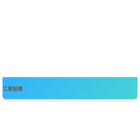
工業設備
協助客戶數位轉型，幫助公司簡化和優化其工業工程流程，解決方案
套件包括一系列工具，例如：電腦輔助設計工具(CAD)、模擬仿真
(CAE)、產品數據管理和系統和製造執行系統(MES)。這些工具於同一
完整內容
個平台上協同工作，提供一個全面的解決方案，幫助公司設計更好的
產品，提高製造過程的效率，以更快、更便宜的將更好的產品推向市
場。