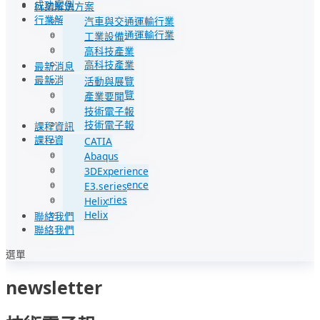
成功案例
行業解決方案
行業解決方案
汽車與交通運輸行業
汽車與交通運輸行業
工業設備
工業設備
高科技產業
高科技產業
最新消息
最新消息
活動與展覽
活動與展覽
產業要聞
產業要聞
技術電子報
技術電子報
課程資訊
課程資訊
CATIA
CATIA
Abaqus
Abaqus
3DExperience
3DExperience
E3.series
E3.series
Helix
Helix
聯絡我們
聯絡我們
選單
newsletter