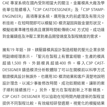
CAE 專家系統在國內受到相當大的關注，金屬模具大廠及學
術單位陸續導入「C3P CASTDESIGNER」及「C3P STAMP-
ENGINEER」 兩項專家系統，運用強大的前處理及有限元分
析技術，在短時間即可以模擬3D 模流凝固與鈑金變形狀況。
模擬結果準確性極高且運算時間較傳統CAE 方式短，成功達
到金屬鑄造及沖壓工業對產品開發速度及製程精度的需求。
擁有19 年鋁、鋅、鎂壓鑄模具設計製造經驗的聖元企業余榮
明副總經理表示，「聖元在製程上有豐富經驗，生產的模具
超過1,500 件、外銷模具超過400 件。導入C3P CAST-
DESIGNER 鑄造模流分析軟體除了可以在開模前以科學方式
驗證模具設計無誤外，也運用3D 模流結果和客戶清楚地說明
設計理念，以減少事後修改時間、成功如期結案，讓新的案
子順利接續進行。」另外，聖元在製程創新上不斷精進，
C3P CAST- DESIGNER 可以協助在短時間內驗證新的製程並
提供不同製程比較，有效縮短研發週期。視覺化的模擬結果